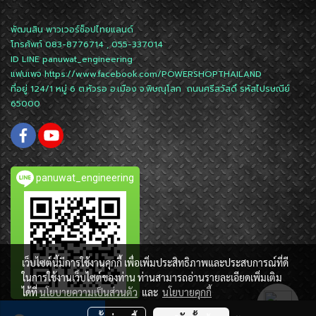
พัฒนสิน พาวเวอร์ช็อปไทยแลนด์
โทรศัพท์ 083-8776714 , 055-337014
ID LINE
panuwat_engineering
แฟนเพจ
https://www.facebook.com/POWERSHOPTHAILAND
ที่อยู่ 124/1 หมู่ 6 ต.หัวรอ อ.เมือง จ.พิษณุโลก ถนนศรีสวัสดิ์ รหัสไปรษณีย์
65000
panuwat_engineering
เว็บไซต์นี้มีการใช้งานคุกกี้ เพื่อเพิ่มประสิทธิภาพและประสบการณ์ที่ดี
ในการใช้งานเว็บไซต์ของท่าน ท่านสามารถอ่านรายละเอียดเพิ่มเติม
ได้ที่
นโยบายความเป็นส่วนตัว
และ
นโยบายคุกกี้