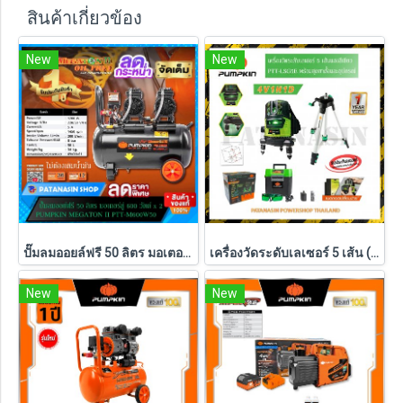
สินค้าเกี่ยวข้อง
New
New
ปั๊มลมออยล์ฟรี 50 ลิตร มอเตอร์คู่ 600W x 2 Pumpkin MEGATON II PTT-M600W50 (31543)
เครื่องวัดระดับเลเซอร์ 5 เส้น (พร้อมชุดขาตั้ง) PUMPKIN แสงสีเขียว รุ่น PTT-LSG5E (28267)
New
New