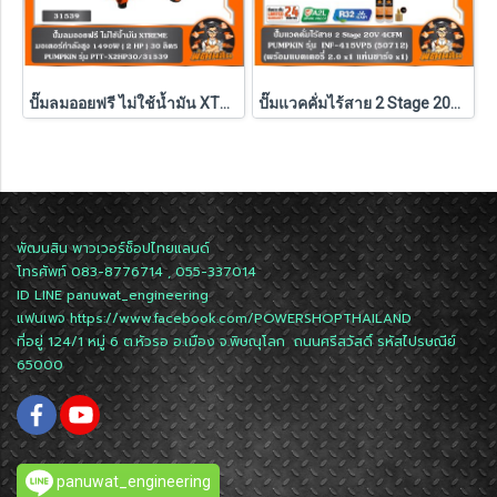
ปั๊มลมออยฟรี ไม่ใช้น้ำมัน XTREME 1490W ( 30L / 60L / 120L ) PUMPKIN รุ่น PTT-X2HP30/31539 , PTT-X4HP60/31554 , PTT-X6HP120/31555
ปั๊มแวคคั่มไร้สาย 2 Stage 20V 4CFM INF-415VP5 PUMPKIN (50712) แบตXT 5.0Ahx1 ก้อน ,ตัวเปล่า (50711)
พัฒนสิน พาวเวอร์ช็อปไทยแลนด์
โทรศัพท์ 083-8776714 , 055-337014
ID LINE
panuwat_engineering
แฟนเพจ
https://www.facebook.com/POWERSHOPTHAILAND
ที่อยู่ 124/1 หมู่ 6 ต.หัวรอ อ.เมือง จ.พิษณุโลก ถนนศรีสวัสดิ์ รหัสไปรษณีย์
65000
panuwat_engineering