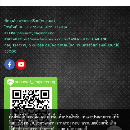
พัฒนสิน พาวเวอร์ช็อปไทยแลนด์
โทรศัพท์ 083-8776714 , 055-337014
ID LINE
panuwat_engineering
แฟนเพจ
https://www.facebook.com/POWERSHOPTHAILAND
ที่อยู่ 124/1 หมู่ 6 ต.หัวรอ อ.เมือง จ.พิษณุโลก ถนนศรีสวัสดิ์ รหัสไปรษณีย์
65000
panuwat_engineering
เว็บไซต์นี้มีการใช้งานคุกกี้ เพื่อเพิ่มประสิทธิภาพและประสบการณ์ที่ดี
ในการใช้งานเว็บไซต์ของท่าน ท่านสามารถอ่านรายละเอียดเพิ่มเติม
ได้ที่
นโยบายความเป็นส่วนตัว
และ
นโยบายคุกกี้