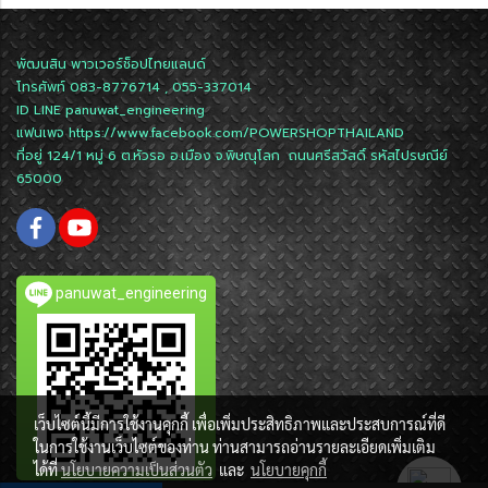
พัฒนสิน พาวเวอร์ช็อปไทยแลนด์
โทรศัพท์ 083-8776714 , 055-337014
ID LINE
panuwat_engineering
แฟนเพจ
https://www.facebook.com/POWERSHOPTHAILAND
ที่อยู่ 124/1 หมู่ 6 ต.หัวรอ อ.เมือง จ.พิษณุโลก ถนนศรีสวัสดิ์ รหัสไปรษณีย์
65000
panuwat_engineering
เว็บไซต์นี้มีการใช้งานคุกกี้ เพื่อเพิ่มประสิทธิภาพและประสบการณ์ที่ดี
ในการใช้งานเว็บไซต์ของท่าน ท่านสามารถอ่านรายละเอียดเพิ่มเติม
ได้ที่
นโยบายความเป็นส่วนตัว
และ
นโยบายคุกกี้