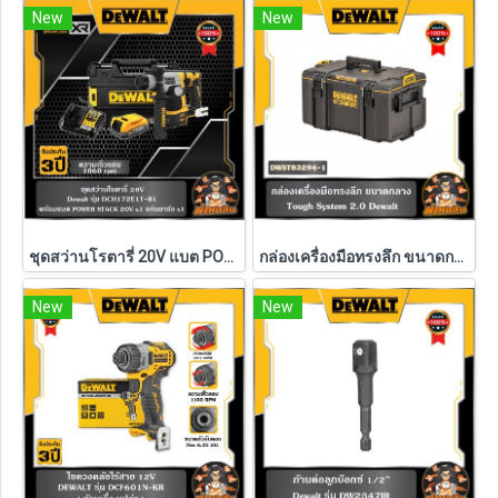
New
New
ชุดสว่านโรตารี่ 20V แบต POWERSTACK 1.7Ah Dewalt (DCH172E1T-B1)
กล่องเครื่องมือทรงลึก ขนาดกลาง TOUGH SYSTEM Dewalt รุ่น DWST83294-1
New
New