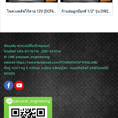
ไขควงคลัชไร้สาย 12V (DCF601N-KR) Dewalt (ตัวเปล่า)
ก้านต่อลูกบ๊อกซ์ 1/2" รุ่น DW2547IR G DEWALT
พัฒนสิน พาวเวอร์ช็อปไทยแลนด์
โทรศัพท์ 083-8776714 , 055-337014
ID LINE
panuwat_engineering
แฟนเพจ
https://www.facebook.com/POWERSHOPTHAILAND
ที่อยู่ 124/1 หมู่ 6 ต.หัวรอ อ.เมือง จ.พิษณุโลก ถนนศรีสวัสดิ์ รหัสไปรษณีย์
65000
panuwat_engineering