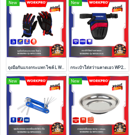
New
New
ถุงมือกันแรงกระแทก ไซค์ L WP371004 WORKPRO
กระเป๋าใส่สว่านคาดเอว WP281014 WORKPRO
New
New