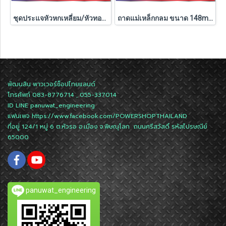
ชุดประแจหัวหกเหลี่ยม/หัวทอร์ค พับได้ WORKPRO
ถาดแม่เหล็กกลม ขนาด 148mm. WP314001 WORKPRO
พัฒนสิน พาวเวอร์ช็อปไทยแลนด์
โทรศัพท์ 083-8776714 , 055-337014
ID LINE
panuwat_engineering
แฟนเพจ
https://www.facebook.com/POWERSHOPTHAILAND
ที่อยู่ 124/1 หมู่ 6 ต.หัวรอ อ.เมือง จ.พิษณุโลก ถนนศรีสวัสดิ์ รหัสไปรษณีย์
65000
panuwat_engineering