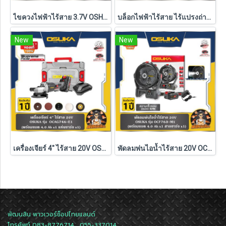
ไขควงไฟฟ้าไร้สาย 3.7V OSHT2001 OSUKA
บล็อกไฟฟ้าไร้สาย ไร้แปรงถ่าน 20V OSUKA (แบต 4.0Ah.2 ก้อน) รุ่น OSID-520 (รับประกันศูนย์ 6 เดือน)
New
New
เครื่องเจียร์ 4" ไร้สาย 20V OSUKA รุ่น OCAG746 (รุ่นครบเซ็ตและเครื่องเปล่า) รับประกัน 6 เดือน
พัดลมพ่นไอน้ำไร้สาย 20V OCF763-M1 OSUKA (ครบชุด/ตัวเปล่า)
พัฒนสิน พาวเวอร์ช็อปไทยแลนด์
โทรศัพท์ 083-8776714 , 055-337014