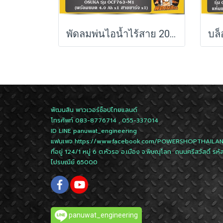
พัดลมพ่นไอน้ำไร้สาย 20V OCF763-M1 OSUKA (ครบชุด/ตัวเปล่า)
พัฒนสิน พาวเวอร์ช็อปไทยแลนด์
โทรศัพท์ 083-8776714 , 055-337014
ID LINE
panuwat_engineering
แฟนเพจ
https://www.facebook.com/POWERSHOPTHAILA
ที่อยู่ 124/1 หมู่ 6 ต.หัวรอ อ.เมือง จ.พิษณุโลก ถนนศรีสวัสดิ์ รหั
ไปรษณีย์ 65000
panuwat_engineering