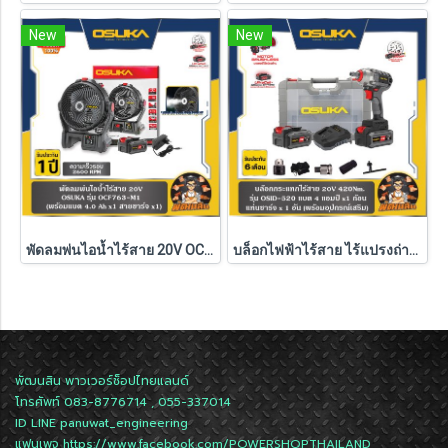
New
New
พัดลมพ่นไอน้ำไร้สาย 20V OCF763-M1 OSUKA (ครบชุด/ตัวเปล่า)
บล็อกไฟฟ้าไร้สาย ไร้แปรงถ่าน 20V OSUKA (แบต 4.0Ah.2 ก้อน) รุ่น OSID-520 (รับประกันศูนย์ 6 เดือน)
พัฒนสิน พาวเวอร์ช็อปไทยแลนด์
โทรศัพท์ 083-8776714 , 055-337014
ID LINE
panuwat_engineering
แฟนเพจ
https://www.facebook.com/POWERSHOPTHAILAND