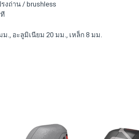
ปรงถ่าน / brushless
ที
., อะลูมิเนียม 20 มม., เหล็ก 8 มม.