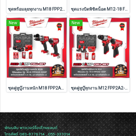
ชุดพร้อมลุยทุกงาน M18 FPP2LR2613-502 Milwaukee (M18-FPD3+M18-FSAGV100XB-0X0)
ชุดแรงบิดพิชิตน็อต M12-18 FPP2LR2605-522X TH Milwaukee (M18-FMTIW2F12-0X0+M12-FRAIWF12-0)
New
New
ชุดคู่หูบู๊งานหนัก M18 FPP2A3-502P Milwaukee (Q3)
ชุดคู่หูบู๊ทุกงาน M12 FPP2A2-402P Milwaukee (Q3)
พัฒนสิน พาวเวอร์ช็อปไทยแลนด์
โทรศัพท์ 083-8776714 , 055-337014