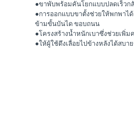
●ขาพับพร้อมคันโยกแบบปลดเร็วกลับใต
●การออกแบบขาตั้งช่วยให้พกพาได้เมื
ข้ามขั้นบันได ขอบถนน
●โครงสร้างน้ำหนักเบาซึ่งช่วยเพ
●ให้ผู้ใช้ดึงเลื่อยไปข้างหลังได้สบา