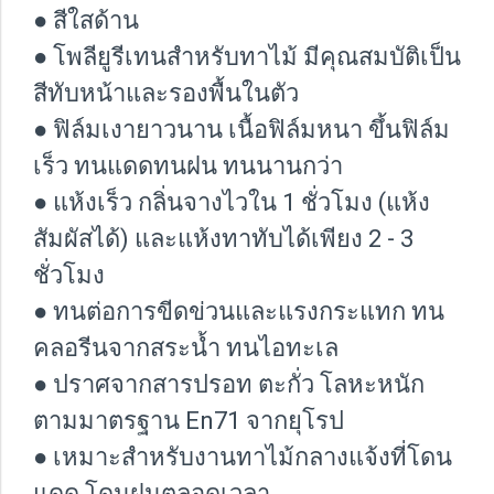
● สีใสด้าน
● โพลียูรีเทนสำหรับทาไม้ มีคุณสมบัติเป็น
สีทับหน้าและรองพื้นในตัว
● ฟิล์มเงายาวนาน เนื้อฟิล์มหนา ขึ้นฟิล์ม
เร็ว ทนแดดทนฝน ทนนานกว่า
● แห้งเร็ว กลิ่นจางไวใน 1 ชั่วโมง (แห้ง
สัมผัสได้) และแห้งทาทับได้เพียง 2 - 3
ชั่วโมง
● ทนต่อการขีดข่วนและแรงกระแทก ทน
คลอรีนจากสระน้ำ ทนไอทะเล
● ปราศจากสารปรอท ตะกั่ว โลหะหนัก
ตามมาตรฐาน En71 จากยุโรป
● เหมาะสำหรับงานทาไม้กลางแจ้งที่โดน
แดด โดนฝนตลอดเวลา