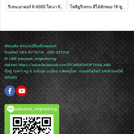
รีเทนเอาดอร์ K-6000 ใสเงา KG-1100 กระทิง เบเยอร์ 0.625 ลิตร
โพลียูรีเทรน สีไม้สักทอง 1K ซูพรีม PG-9901 เบเยอร์ 1.5 ลิตร
พัฒนสิน พาวเวอร์ช็อปไทยแลนด์
โทรศัพท์ 083-8776714 , 055-337014
ID LINE
panuwat_engineering
แฟนเพจ
https://www.facebook.com/POWERSHOPTHAILAND
ที่อยู่ 124/1 หมู่ 6 ต.หัวรอ อ.เมือง จ.พิษณุโลก ถนนศรีสวัสดิ์ รหัสไปรษณีย์
65000
panuwat_engineering