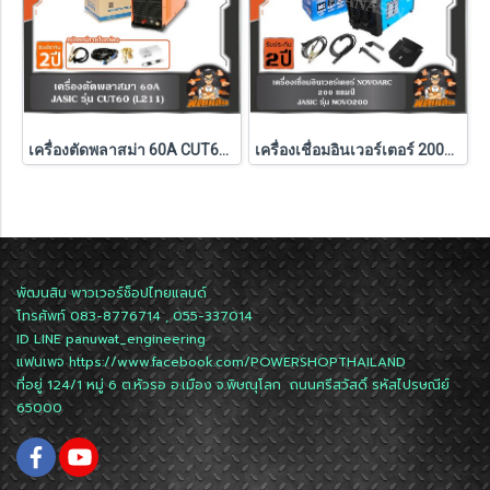
เครื่องตัดพลาสม่า 60A CUT60-L211 JASIC
เครื่องเชื่อมอินเวอร์เตอร์ 200A NOVOARC รุ่น NOVO200
พัฒนสิน พาวเวอร์ช็อปไทยแลนด์
โทรศัพท์ 083-8776714 , 055-337014
ID LINE
panuwat_engineering
แฟนเพจ
https://www.facebook.com/POWERSHOPTHAILAND
ที่อยู่ 124/1 หมู่ 6 ต.หัวรอ อ.เมือง จ.พิษณุโลก ถนนศรีสวัสดิ์ รหัสไปรษณีย์
65000