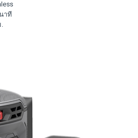
hless
นาที
ม.