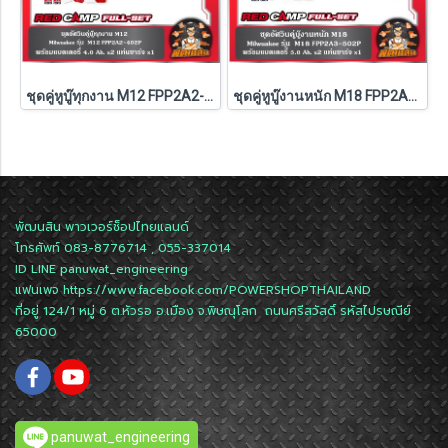
ชุดคู่หูบู๊ทุกงาน M12 FPP2A2-402P Milwaukee (Q3)
ชุดคู่หูบู๊งานหนัก M18 FPP2A3-502P Milwaukee (Q3)
พัฒนสิน พาวเวอร์ช็อปไทยแลนด์
โทรศัพท์ 083-8776714 , 055-337014
ID LINE
panuwat_engineering
แฟนเพจ
https://www.facebook.com/POWERSHOPTHAILAND
ที่อยู่ 124/1 หมู่ 6 ต.หัวรอ อ.เมือง จ.พิษณุโลก ถนนศรีสวัสดิ์ รหัสไปรษณีย์
65000
panuwat_engineering