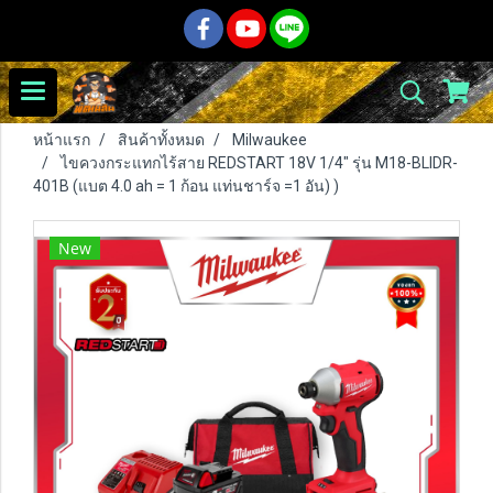
หน้าแรก
สินค้าทั้งหมด
Milwaukee
ไขควงกระแทกไร้สาย REDSTART 18V 1/4" รุ่น M18-BLIDR-
401B (แบต 4.0 ah = 1 ก้อน แท่นชาร์จ =1 อัน) )
New