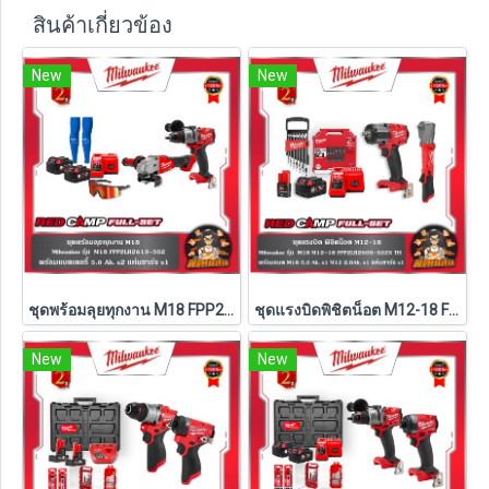
สินค้าเกี่ยวข้อง
New
New
ชุดพร้อมลุยทุกงาน M18 FPP2LR2613-502 Milwaukee (M18-FPD3+M18-FSAGV100XB-0X0)
ชุดแรงบิดพิชิตน็อต M12-18 FPP2LR2605-522X TH Milwaukee (M18-FMTIW2F12-0X0+M12-FRAIWF12-0)
New
New