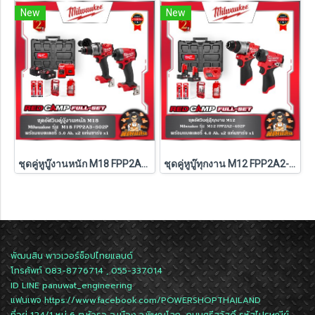
New
New
ชุดคู่หูบู๊งานหนัก M18 FPP2A3-502P Milwaukee (Q3)
ชุดคู่หูบู๊ทุกงาน M12 FPP2A2-402P Milwaukee (Q3)
พัฒนสิน พาวเวอร์ช็อปไทยแลนด์
โทรศัพท์ 083-8776714 , 055-337014
ID LINE
panuwat_engineering
แฟนเพจ
https://www.facebook.com/POWERSHOPTHAILAND
ที่อยู่ 124/1 หมู่ 6 ต.หัวรอ อ.เมือง จ.พิษณุโลก ถนนศรีสวัสดิ์ รหัสไปรษณีย์