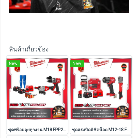
สินค้าเกี่ยวข้อง
New
New
ชุดพร้อมลุยทุกงาน M18 FPP2LR2613-502 Milwaukee (M18-FPD3+M18-FSAGV100XB-0X0)
ชุดแรงบิดพิชิตน็อต M12-18 FPP2LR2605-522X TH Milwaukee (M18-FMTIW2F12-0X0+M12-FRAIWF12-0)