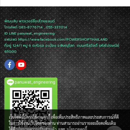
พัฒนสิน พาวเวอร์ช็อปไทยแลนด์
โทรศัพท์ 083-8776714 , 055-337014
ID LINE
panuwat_engineering
แฟนเพจ
https://www.facebook.com/POWERSHOPTHAILAND
ที่อยู่ 124/1 หมู่ 6 ต.หัวรอ อ.เมือง จ.พิษณุโลก ถนนศรีสวัสดิ์ รหัสไปรษณีย์
65000
panuwat_engineering
เว็บไซต์นี้มีการใช้งานคุกกี้ เพื่อเพิ่มประสิทธิภาพและประสบการณ์ที่ดี
ในการใช้งานเว็บไซต์ของท่าน ท่านสามารถอ่านรายละเอียดเพิ่มเติม
ได้ที่
นโยบายความเป็นส่วนตัว
และ
นโยบายคุกกี้