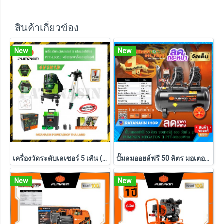
สินค้าเกี่ยวข้อง
New
New
เครื่องวัดระดับเลเซอร์ 5 เส้น (พร้อมชุดขาตั้ง) PUMPKIN แสงสีเขียว รุ่น PTT-LSG5E (28267)
ปั๊มลมออยล์ฟรี 50 ลิตร มอเตอร์คู่ 600W x 2 Pumpkin MEGATON II PTT-M600W50 (31543)
New
New