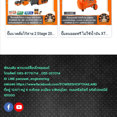
ปั๊มแวคคั่มไร้สาย 2 Stage 20V 4CFM INF-415VP5 PUMPKIN (50712) แบตXT 5.0Ahx1 ก้อน ,ตัวเปล่า (50711)
ปั๊มลมออยฟรี ไม่ใช้น้ำมัน XTREME 1490W ( 30L / 60L / 120L ) PUMPKIN รุ่น PTT-X2HP30/31539 , PTT-X4HP60/31554 , PTT-X6HP120/31555
พัฒนสิน พาวเวอร์ช็อปไทยแลนด์
โทรศัพท์ 083-8776714 , 055-337014
ID LINE
panuwat_engineering
แฟนเพจ
https://www.facebook.com/POWERSHOPTHAILAND
ที่อยู่ 124/1 หมู่ 6 ต.หัวรอ อ.เมือง จ.พิษณุโลก ถนนศรีสวัสดิ์ รหัสไปรษณีย์
65000