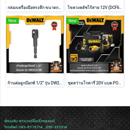
กล่องเครื่องมือทรงลึก ขนาดกลาง TOUGH SYSTEM Dewalt รุ่น DWST83294-1
ไขควงคลัชไร้สาย 12V (DCF601N-KR) Dewalt (ตัวเปล่า)
New
New
ก้านต่อลูกบ๊อกซ์ 1/2" รุ่น DW2547IR G DEWALT
ชุดสว่านโรตารี่ 20V แบต POWERSTACK 1.7Ah Dewalt (DCH172E1T-B1)
พัฒนสิน พาวเวอร์ช็อปไทยแลนด์
โทรศัพท์ 083-8776714 , 055-337014