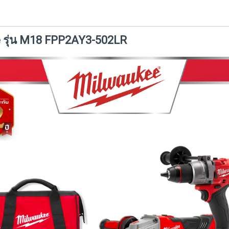
e รุ่น M18 FPP2AY3-502LR