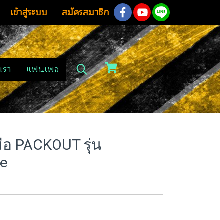
เข้าสู่ระบบ
สมัครสมาชิก
เรา
แฟนเพจ
มือ PACKOUT รุ่น
e