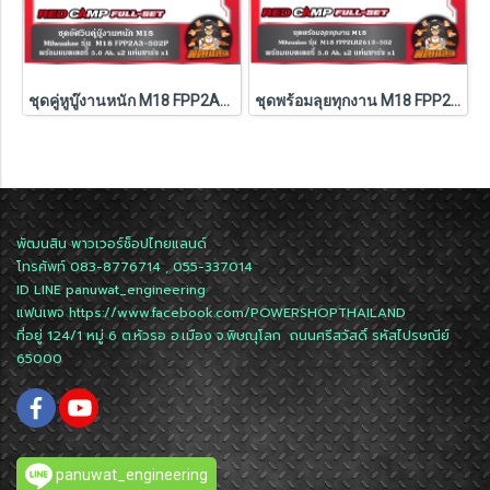
ชุดคู่หูบู๊งานหนัก M18 FPP2A3-502P Milwaukee (Q3)
ชุดพร้อมลุยทุกงาน M18 FPP2LR2613-502 Milwaukee (M18-FPD3+M18-FSAGV100XB-0X0)
พัฒนสิน พาวเวอร์ช็อปไทยแลนด์
โทรศัพท์ 083-8776714 , 055-337014
ID LINE
panuwat_engineering
แฟนเพจ
https://www.facebook.com/POWERSHOPTHAILAND
ที่อยู่ 124/1 หมู่ 6 ต.หัวรอ อ.เมือง จ.พิษณุโลก ถนนศรีสวัสดิ์ รหัสไปรษณีย์
65000
panuwat_engineering