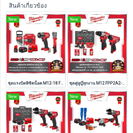
สินค้าเกี่ยวข้อง
New
New
ชุดแรงบิดพิชิตน็อต M12-18 FPP2LR2605-522X TH Milwaukee (M18-FMTIW2F12-0X0+M12-FRAIWF12-0)
ชุดคู่หูบู๊ทุกงาน M12 FPP2A2-402P Milwaukee (Q3)
New
New