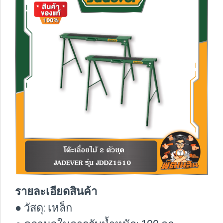
รายละเอียดสินค้า
● วัสดุ: เหล็ก