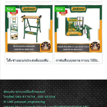
New
New
โต๊ะช่างอเนกประสงค์แบบพับ JADEVER รุ่น JDWE1525
กาพ่นสีแบบหงาย กาบน 100cc JADEVER รุ่น JDGA1501
พัฒนสิน พาวเวอร์ช็อปไทยแลนด์
โทรศัพท์ 083-8776714 , 055-337014
ID LINE
panuwat_engineering
แฟนเพจ
https://www.facebook.com/POWERSHOPTHAILAND