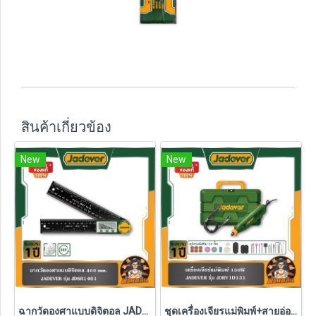
สินค้าเกี่ยวข้อง
New
New
ฉากวัดองศาแบบดิจิตอล JADEVER รุ่น JDSR1401
ชุดเครื่องเจียรแม่พิมพ์+สายอ่อน 130W JADEVER รุ่น JDRY1D131