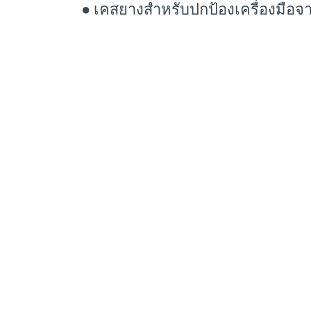
● เคสยางสำหรับปกป้องเครื่องมือจา