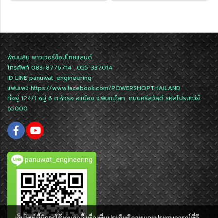
พัฒนสิน พาวเวอร์ช็อปไทยแลนด์
โทรศัพท์ 083-8776714 , 055-337014
ID LINE
panuwat_engineering
แฟนเพจ
https://www.facebook.com/POWERSHOPTHAILAND
ที่อยู่ 124/1 หมู่ 6 ต.หัวรอ อ.เมือง จ.พิษณุโลก ถนนศรีสวัสดิ์ รหัสไปรษณีย์
65000
panuwat_engineering