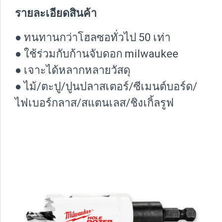
รายละเอียดสินค้า
● ทนทานกว่าโฮลซอทั่วไป 50 เท่า
● ใช้ร่วมกับก้านจับดอก milwaukee
● เจาะได้หลากหลายวัสดุ
● ไม้/ตะปู/ปูนปลาสเตอร์/ซีเมนต์บอร์ด/
ไฟเบอร์กลาส/สแตนเลส/ชิงเกิ้ลรูฟ