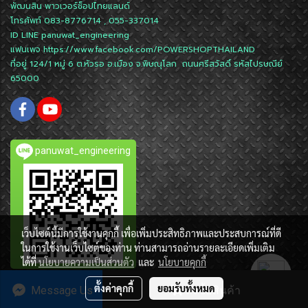
พัฒนสิน พาวเวอร์ช็อปไทยแลนด์
โทรศัพท์ 083-8776714 , 055-337014
ID LINE
panuwat_engineering
แฟนเพจ
https://www.facebook.com/POWERSHOPTHAILAND
ที่อยู่ 124/1 หมู่ 6 ต.หัวรอ อ.เมือง จ.พิษณุโลก ถนนศรีสวัสดิ์ รหัสไปรษณีย์
65000
panuwat_engineering
เว็บไซต์นี้มีการใช้งานคุกกี้ เพื่อเพิ่มประสิทธิภาพและประสบการณ์ที่ดี
ในการใช้งานเว็บไซต์ของท่าน ท่านสามารถอ่านรายละเอียดเพิ่มเติม
ได้ที่
นโยบายความเป็นส่วนตัว
และ
นโยบายคุกกี้
ตั้งค่าคุกกี้
ยอมรับทั้งหมด
Message Us
สั่งซื้อสินค้า
Powered by
MakeWebEasy.com