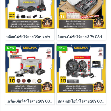
บล็อกไฟฟ้าไร้สาย ไร้แปรงถ่าน 20V OSUKA (แบต 4.0Ah.2 ก้อน) รุ่น OSID-520 (รับประกันศูนย์ 6 เดือน)
ไขควงไฟฟ้าไร้สาย 3.7V OSHT2001 OSUKA
New
New
เครื่องเจียร์ 4" ไร้สาย 20V OSUKA รุ่น OCAG746 (รุ่นครบเซ็ตและเครื่องเปล่า) รับประกัน 6 เดือน
พัดลมพ่นไอน้ำไร้สาย 20V OCF763-M1 OSUKA (ครบชุด/ตัวเปล่า)