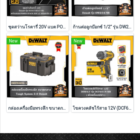
ชุดสว่านโรตารี่ 20V แบต POWERSTACK 1.7Ah Dewalt (DCH172E1T-B1)
ก้านต่อลูกบ๊อกซ์ 1/2" รุ่น DW2547IR G DEWALT
New
New
กล่องเครื่องมือทรงลึก ขนาดกลาง TOUGH SYSTEM Dewalt รุ่น DWST83294-1
ไขควงคลัชไร้สาย 12V (DCF601N-KR) Dewalt (ตัวเปล่า)