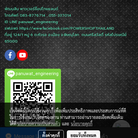
พัฒนสิน พาวเวอร์ช็อปไทยแลนด์
โทรศัพท์ 083-8776714 , 055-337014
ID LINE
panuwat_engineering
แฟนเพจ
https://www.facebook.com/POWERSHOPTHAILAND
ที่อยู่ 124/1 หมู่ 6 ต.หัวรอ อ.เมือง จ.พิษณุโลก ถนนศรีสวัสดิ์ รหัสไปรษณีย์
65000
panuwat_engineering
เว็บไซต์นี้มีการใช้งานคุกกี้ เพื่อเพิ่มประสิทธิภาพและประสบการณ์ที่ดี
ในการใช้งานเว็บไซต์ของท่าน ท่านสามารถอ่านรายละเอียดเพิ่มเติม
ได้ที่
นโยบายความเป็นส่วนตัว
และ
นโยบายคุกกี้
ตั้งค่าคุกกี้
ยอมรับทั้งหมด
Message Us
สั่งซื้อสินค้า