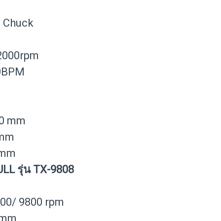
s Chuck
-2000rpm
00BPM
10 mm
 mm
 mm
ULL รุ่น TX-9808
000/ 9800 rpm
0 mm