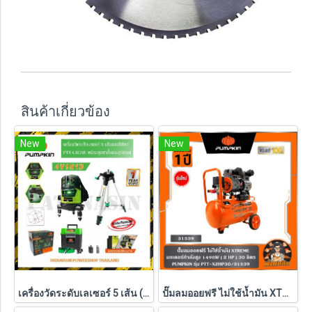
สินค้าเกี่ยวข้อง
New
New
เครื่องวัดระดับเลเซอร์ 5 เส้น (พร้อมชุดขาตั้ง) PUMPKIN แสงสีเขียว รุ่น PTT-LSG5E (28267)
ปั๊มลมออยฟรี ไม่ใช้น้ำมัน XTREME 1490W ( 30L / 60L / 120L ) PUMPKIN รุ่น PTT-X2HP30/31539 , PTT-X4HP60/31554 , PTT-X6HP120/31555