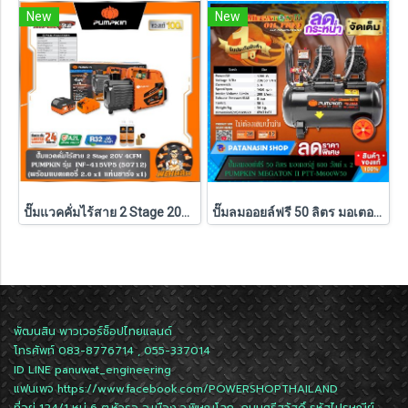
New
New
ปั๊มแวคคั่มไร้สาย 2 Stage 20V 4CFM INF-415VP5 PUMPKIN (50712) แบตXT 5.0Ahx1 ก้อน ,ตัวเปล่า (50711)
ปั๊มลมออยล์ฟรี 50 ลิตร มอเตอร์คู่ 600W x 2 Pumpkin MEGATON II PTT-M600W50 (31543)
พัฒนสิน พาวเวอร์ช็อปไทยแลนด์
โทรศัพท์ 083-8776714 , 055-337014
ID LINE
panuwat_engineering
แฟนเพจ
https://www.facebook.com/POWERSHOPTHAILAND
ที่อยู่ 124/1 หมู่ 6 ต.หัวรอ อ.เมือง จ.พิษณุโลก ถนนศรีสวัสดิ์ รหัสไปรษณีย์