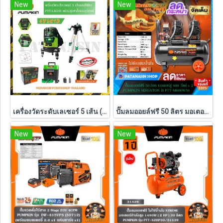
New
New
เครื่องวัดระดับเลเซอร์ 5 เส้น (พร้อมชุดขาตั้ง) PUMPKIN แสงสีเขียว รุ่น PTT-LSG5E (28267)
ปั๊มลมออยล์ฟรี 50 ลิตร มอเตอร์คู่ 600W x 2 Pumpkin MEGATON II PTT-M600W50 (31543)
New
New