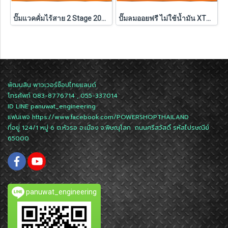
ปั๊มแวคคั่มไร้สาย 2 Stage 20V 4CFM INF-415VP5 PUMPKIN (50712) แบตXT 5.0Ahx1 ก้อน ,ตัวเปล่า (50711)
ปั๊มลมออยฟรี ไม่ใช้น้ำมัน XTREME 1490W ( 30L / 60L / 120L ) PUMPKIN รุ่น PTT-X2HP30/31539 , PTT-X4HP60/31554 , PTT-X6HP120/31555
พัฒนสิน พาวเวอร์ช็อปไทยแลนด์
โทรศัพท์ 083-8776714 , 055-337014
ID LINE
panuwat_engineering
แฟนเพจ
https://www.facebook.com/POWERSHOPTHAILAND
ที่อยู่ 124/1 หมู่ 6 ต.หัวรอ อ.เมือง จ.พิษณุโลก ถนนศรีสวัสดิ์ รหัสไปรษณีย์
65000
panuwat_engineering