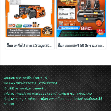
ปั๊มแวคคั่มไร้สาย 2 Stage 20V 4CFM INF-415VP5 PUMPKIN (50712) แบตXT 5.0Ahx1 ก้อน ,ตัวเปล่า (50711)
ปั๊มลมออยล์ฟรี 50 ลิตร มอเตอร์คู่ 600W x 2 Pumpkin MEGATON II PTT-M600W50 (31543)
พัฒนสิน พาวเวอร์ช็อปไทยแลนด์
โทรศัพท์ 083-8776714 , 055-337014
ID LINE
panuwat_engineering
แฟนเพจ
https://www.facebook.com/POWERSHOPTHAILAND
ที่อยู่ 124/1 หมู่ 6 ต.หัวรอ อ.เมือง จ.พิษณุโลก ถนนศรีสวัสดิ์ รหัสไปรษณีย์
65000