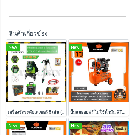
สินค้าเกี่ยวข้อง
New
New
เครื่องวัดระดับเลเซอร์ 5 เส้น (พร้อมชุดขาตั้ง) PUMPKIN แสงสีเขียว รุ่น PTT-LSG5E (28267)
ปั๊มลมออยฟรี ไม่ใช้น้ำมัน XTREME 1490W ( 30L / 60L / 120L ) PUMPKIN รุ่น PTT-X2HP30/31539 , PTT-X4HP60/31554 , PTT-X6HP120/31555
New
New