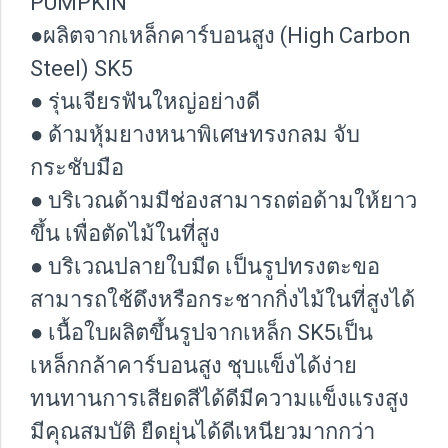
PUMPKIN
●ผลิตจากเหล็กคาร์บอนสูง (High Carbon
Steel) SK5
● รุ่นเจียรฟันใหญ่อย่างดี
● ด้ามหุ้มยางหนาพิเศษทรงกลม จับ
กระชับมือ
● บริเวณด้ามมีช่องสามารถต่อด้ามให้ยาว
ขึ้น เพื่อตัดไม้ในที่สูง
● บริเวณปลายใบมีด เป็นรูปทรงตะขอ
สามารถใช้ดึงหรือกระชากกิ่งไม้ในที่สูงได้
● เนื้อใบผลิตขึ้นรูปจากเหล็ก SK5เป็น
เหล็กกล้าคาร์บอนสูง ชุบแข็งได้ง่าย
ทนทานการเสียดสีได้ดีมีความแข็งแรงสูง
มีคุณสมบัติ ยืดยุ่นได้ดีเหนียวมากกว่า