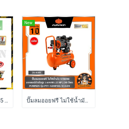
New
เครื่องวัดระดับเลเซอร์ 5 เส้น (พร้อมชุดขาตั้ง) PUMPKIN แสงสีเขียว รุ่น PTT-LSG5E (28267)
ปั๊มลมออยฟรี ไม่ใช้น้ำมัน XTREME 1490W ( 30L / 60L / 120L ) PUMPKIN รุ่น PTT-X2HP30/31539 , PTT-X4HP60/31554 , PTT-X6HP120/31555