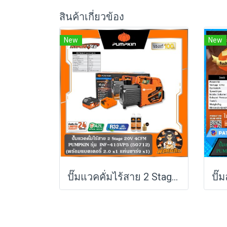
สินค้าเกี่ยวข้อง
New
New
ปั๊มแวคคั่มไร้สาย 2 Stage 20V 4CFM INF-415VP5 PUMPKIN (50712) แบตXT 5.0Ahx1 ก้อน ,ตัวเปล่า (50711)