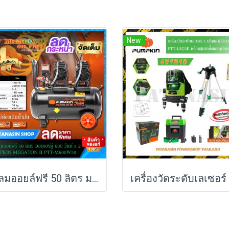
New
ปั๊มลมออยล์ฟรี 50 ลิตร มอเตอร์คู่ 600W x 2 Pumpkin MEGATON II PTT-M600W50 (31543)