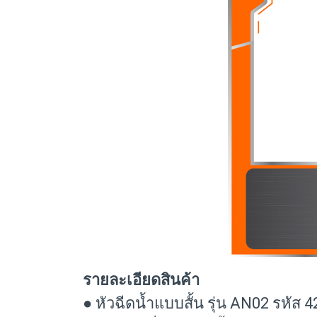
รายละเอียดสินค้า
● หัวฉีดน้ำแบบสั้น รุ่น AN02 รหัส 