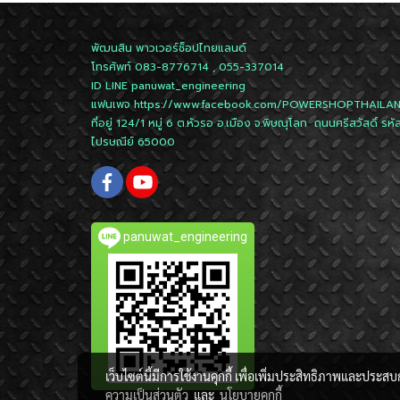
พัฒนสิน พาวเวอร์ช็อปไทยแลนด์
โทรศัพท์ 083-8776714 , 055-337014
ID LINE
panuwat_engineering
แฟนเพจ
https://www.facebook.com/POWERSHOPTHAILA
ที่อยู่ 124/1 หมู่ 6 ต.หัวรอ อ.เมือง จ.พิษณุโลก ถนนศรีสวัสดิ์ รหั
ไปรษณีย์ 65000
panuwat_engineering
เว็บไซต์นี้มีการใช้งานคุกกี้ เพื่อเพิ่มประสิทธิภาพและประส
ความเป็นส่วนตัว
และ
นโยบายคุกกี้