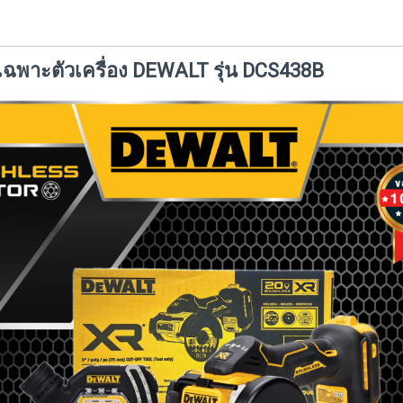
 เฉพาะตัวเครื่อง DEWALT รุ่น DCS438B