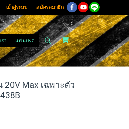
เข้าสู่ระบบ
สมัครสมาชิก
เรา
แฟนเพจ
่าน 20V Max เฉพาะตัว
CS438B