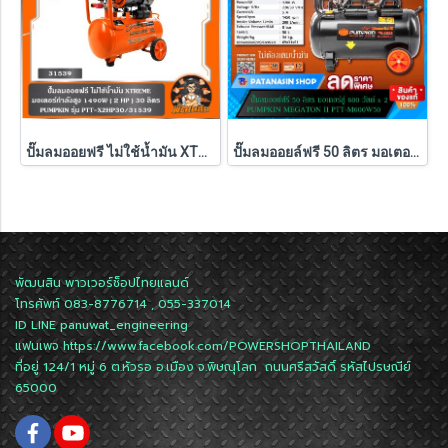
ปั๊มลมออยฟรี ไม่ใช้น้ำมัน XTREME 1490W ( 30L / 60L / 120L ) PUMPKIN รุ่น PTT-X2HP30/31539 , PTT-X4HP60/31554 , PTT-X6HP120/31555
ปั๊มลมออยล์ฟรี 50 ลิตร มอเตอร์คู่ 600W x 2 Pumpkin MEGATON II PTT-M600W50 (31543)
พัฒนสิน พาวเวอร์ช็อปไทยแลนด์
โทรศัพท์ 083-8776714 , 055-337014
ID LINE
panuwat_engineering
แฟนเพจ
https://www.facebook.com/POWERSHOPTHAILAND
ที่อยู่ 124/1 หมู่ 6 ต.หัวรอ อ.เมือง จ.พิษณุโลก ถนนศรีสวัสดิ์ รหัสไปรษณีย์
65000