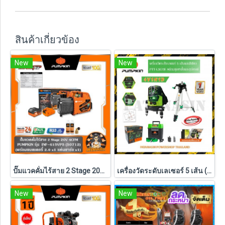
สินค้าเกี่ยวข้อง
New
New
ปั๊มแวคคั่มไร้สาย 2 Stage 20V 4CFM INF-415VP5 PUMPKIN (50712) แบตXT 5.0Ahx1 ก้อน ,ตัวเปล่า (50711)
เครื่องวัดระดับเลเซอร์ 5 เส้น (พร้อมชุดขาตั้ง) PUMPKIN แสงสีเขียว รุ่น PTT-LSG5E (28267)
New
New