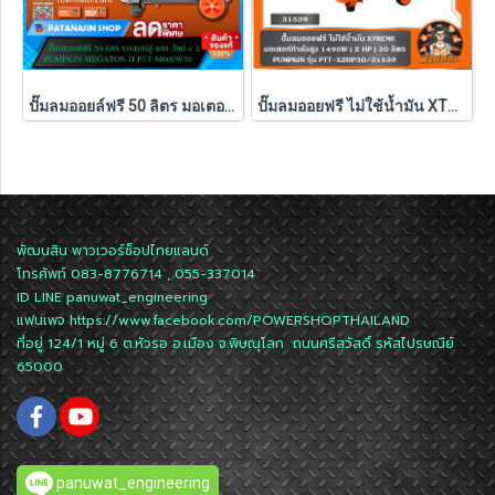
ปั๊มลมออยล์ฟรี 50 ลิตร มอเตอร์คู่ 600W x 2 Pumpkin MEGATON II PTT-M600W50 (31543)
ปั๊มลมออยฟรี ไม่ใช้น้ำมัน XTREME 1490W ( 30L / 60L / 120L ) PUMPKIN รุ่น PTT-X2HP30/31539 , PTT-X4HP60/31554 , PTT-X6HP120/31555
พัฒนสิน พาวเวอร์ช็อปไทยแลนด์
โทรศัพท์ 083-8776714 , 055-337014
ID LINE
panuwat_engineering
แฟนเพจ
https://www.facebook.com/POWERSHOPTHAILAND
ที่อยู่ 124/1 หมู่ 6 ต.หัวรอ อ.เมือง จ.พิษณุโลก ถนนศรีสวัสดิ์ รหัสไปรษณีย์
65000
panuwat_engineering