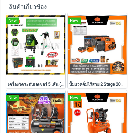
สินค้าเกี่ยวข้อง
New
New
เครื่องวัดระดับเลเซอร์ 5 เส้น (พร้อมชุดขาตั้ง) PUMPKIN แสงสีเขียว รุ่น PTT-LSG5E (28267)
ปั๊มแวคคั่มไร้สาย 2 Stage 20V 4CFM INF-415VP5 PUMPKIN (50712) แบตXT 5.0Ahx1 ก้อน ,ตัวเปล่า (50711)
New
New