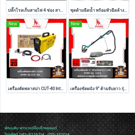
ปลั๊กโรลเก็บสายไฟ 4 ช่อง สายไฟ 3x1.5 SQ.MM. ยาว 20 เมตร และ 30 เมตร SUMO ( มี มอก. )
ชุดด้ามฉีดน้ำ พร้อมหัวฉีดล้างแอร์ รุ่น HV90060 SUMO
New
New
เครื่องตัดพลาสม่า CUT-40 Intelligent SUMO
เครื่องขัดผนัง 9" ด้ามจับยาว รุ่น 7600 SUMO มาพร้อมระบบดูดฝุ่น และไฟ LED
พัฒนสิน พาวเวอร์ช็อปไทยแลนด์
โทรศัพท์ 083-8776714 , 055-337014