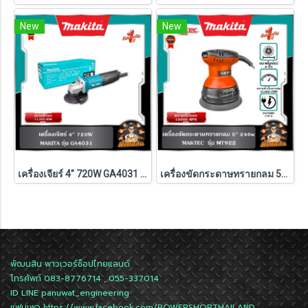
New
New
เครื่องเจียร์ 4" 720W GA4031 Makita
เครื่องขัดกระดาษทรายกลม 5" MT922 MAKTEC BY MAKITA
พัฒนสิน พาวเวอร์ช็อปไทยแลนด์
โทรศัพท์ 083-8776714 , 055-337014
ID LINE
panuwat_engineering
แฟนเพจ
https://www.facebook.com/POWERSHOPTHAILAND