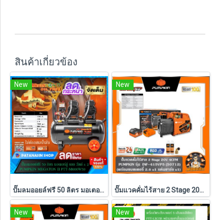
สินค้าเกี่ยวข้อง
New
New
ปั๊มลมออยล์ฟรี 50 ลิตร มอเตอร์คู่ 600W x 2 Pumpkin MEGATON II PTT-M600W50 (31543)
ปั๊มแวคคั่มไร้สาย 2 Stage 20V 4CFM INF-415VP5 PUMPKIN (50712) แบตXT 5.0Ahx1 ก้อน ,ตัวเปล่า (50711)
New
New