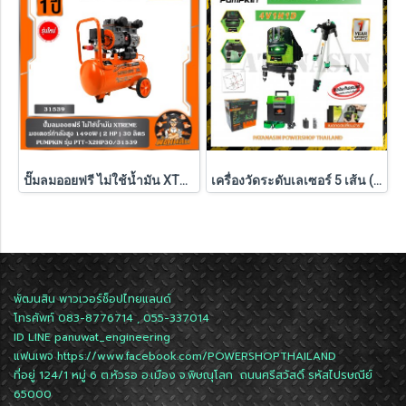
ปั๊มลมออยฟรี ไม่ใช้น้ำมัน XTREME 1490W ( 30L / 60L / 120L ) PUMPKIN รุ่น PTT-X2HP30/31539 , PTT-X4HP60/31554 , PTT-X6HP120/31555
เครื่องวัดระดับเลเซอร์ 5 เส้น (พร้อมชุดขาตั้ง) PUMPKIN แสงสีเขียว รุ่น PTT-LSG5E (28267)
พัฒนสิน พาวเวอร์ช็อปไทยแลนด์
โทรศัพท์ 083-8776714 , 055-337014
ID LINE
panuwat_engineering
แฟนเพจ
https://www.facebook.com/POWERSHOPTHAILAND
ที่อยู่ 124/1 หมู่ 6 ต.หัวรอ อ.เมือง จ.พิษณุโลก ถนนศรีสวัสดิ์ รหัสไปรษณีย์
65000