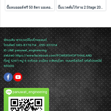
ปั๊มลมออยล์ฟรี 50 ลิตร มอเตอร์คู่ 600W x 2 Pumpkin MEGATON II PTT-M600W50 (31543)
ปั๊มแวคคั่มไร้สาย 2 Stage 20V 4CFM INF-415VP5 PUMPKIN (50712) แบตXT 5.0Ahx1 ก้อน ,ตัวเปล่า (50711)
พัฒนสิน พาวเวอร์ช็อปไทยแลนด์
โทรศัพท์ 083-8776714 , 055-337014
ID LINE
panuwat_engineering
แฟนเพจ
https://www.facebook.com/POWERSHOPTHAILAND
ที่อยู่ 124/1 หมู่ 6 ต.หัวรอ อ.เมือง จ.พิษณุโลก ถนนศรีสวัสดิ์ รหัสไปรษณีย์
65000
panuwat_engineering