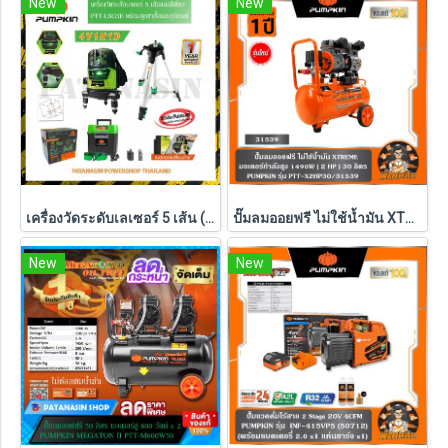
New
New
เครื่องวัดระดับเลเซอร์ 5 เส้น (พร้อมชุดขาตั้ง) PUMPKIN แสงสีเขียว รุ่น PTT-LSG5E (28267)
ปั๊มลมออยฟรี ไม่ใช้น้ำมัน XTREME 1490W ( 30L / 60L / 120L ) PUMPKIN รุ่น PTT-X2HP30/31539 , PTT-X4HP60/31554 , PTT-X6HP120/31555
New
New