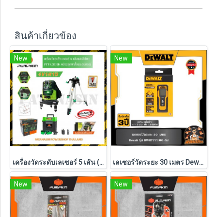
สินค้าเกี่ยวข้อง
New
New
เครื่องวัดระดับเลเซอร์ 5 เส้น (พร้อมชุดขาตั้ง) PUMPKIN แสงสีเขียว รุ่น PTT-LSG5E (28267)
เลเซอร์วัดระยะ 30 เมตร Dewalt (DWHT77100-XJ)
New
New