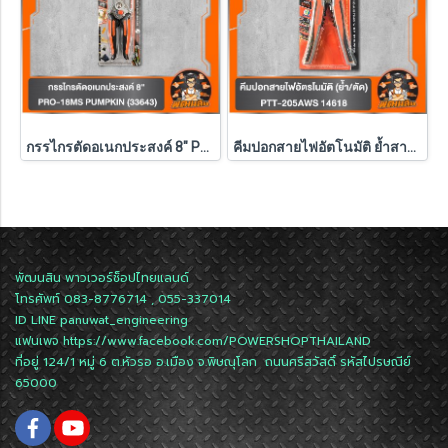
กรรไกรตัดอเนกประสงค์ 8" PRO-18MS PUMPKIN (33643)
คีมปอกสายไฟอัตโนมัติ ย้ำสาย/ตัด PTT-205AWS 14618
พัฒนสิน พาวเวอร์ช็อปไทยแลนด์
โทรศัพท์ 083-8776714 , 055-337014
ID LINE
panuwat_engineering
แฟนเพจ
https://www.facebook.com/POWERSHOPTHAILAND
ที่อยู่ 124/1 หมู่ 6 ต.หัวรอ อ.เมือง จ.พิษณุโลก ถนนศรีสวัสดิ์ รหัสไปรษณีย์
65000