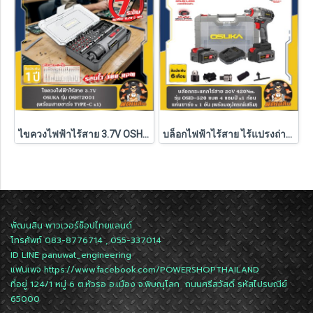
ไขควงไฟฟ้าไร้สาย 3.7V OSHT2001 OSUKA
บล็อกไฟฟ้าไร้สาย ไร้แปรงถ่าน 20V OSUKA (แบต 4.0Ah.2 ก้อน) รุ่น OSID-520 (รับประกันศูนย์ 6 เดือน)
พัฒนสิน พาวเวอร์ช็อปไทยแลนด์
โทรศัพท์ 083-8776714 , 055-337014
ID LINE
panuwat_engineering
แฟนเพจ
https://www.facebook.com/POWERSHOPTHAILAND
ที่อยู่ 124/1 หมู่ 6 ต.หัวรอ อ.เมือง จ.พิษณุโลก ถนนศรีสวัสดิ์ รหัสไปรษณีย์
65000