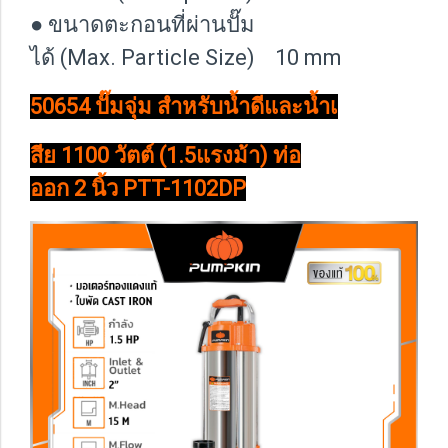
● ขนาดตะกอนที่ผ่านปั๊ม
ได้ (Max. Particle Size) 10 mm
50654 ปั๊มจุ่ม สำหรับน้ำดีและน้ำเ
สีย 1100 วัตต์ (1.5แรงม้า) ท่อ
ออก 2 นิ้ว PTT-1102DP