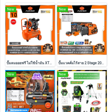
New
New
ปั๊มลมออยฟรี ไม่ใช้น้ำมัน XTREME 1490W ( 30L / 60L / 120L ) PUMPKIN รุ่น PTT-X2HP30/31539 , PTT-X4HP60/31554 , PTT-X6HP120/31555
ปั๊มแวคคั่มไร้สาย 2 Stage 20V 4CFM INF-415VP5 PUMPKIN (50712) แบตXT 5.0Ahx1 ก้อน ,ตัวเปล่า (50711)
New
New