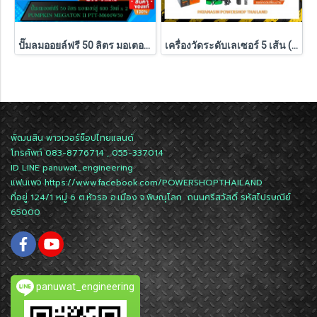
ปั๊มลมออยล์ฟรี 50 ลิตร มอเตอร์คู่ 600W x 2 Pumpkin MEGATON II PTT-M600W50 (31543)
เครื่องวัดระดับเลเซอร์ 5 เส้น (พร้อมชุดขาตั้ง) PUMPKIN แสงสีเขียว รุ่น PTT-LSG5E (28267)
พัฒนสิน พาวเวอร์ช็อปไทยแลนด์
โทรศัพท์ 083-8776714 , 055-337014
ID LINE
panuwat_engineering
แฟนเพจ
https://www.facebook.com/POWERSHOPTHAILAND
ที่อยู่ 124/1 หมู่ 6 ต.หัวรอ อ.เมือง จ.พิษณุโลก ถนนศรีสวัสดิ์ รหัสไปรษณีย์
65000
panuwat_engineering