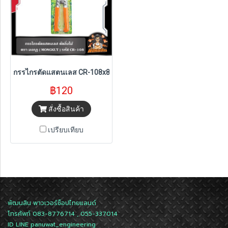
กรรไกรตัดแสตนเลส CR-108x8" MONGKUT
฿120
สั่งซื้อสินค้า
เปรียบเทียบ
พัฒนสิน พาวเวอร์ช็อปไทยแลนด์
โทรศัพท์ 083-8776714 , 055-337014
ID LINE
panuwat_engineering