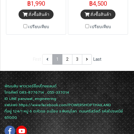
฿1,990
฿4,500
สั่งซื้อสินค้า
สั่งซื้อสินค้า
เปรียบเทียบ
เปรียบเทียบ
First
1
2
3
Last
พัฒนสิน พาวเวอร์ช็อปไทยแลนด์
โทรศัพท์ 083-8776714 , 055-337014
ID LINE
panuwat_engineering
แฟนเพจ
https://www.facebook.com/POWERSHOPTHAILAND
ที่อยู่ 124/1 หมู่ 6 ต.หัวรอ อ.เมือง จ.พิษณุโลก ถนนศรีสวัสดิ์ รหัสไปรษณีย์
65000