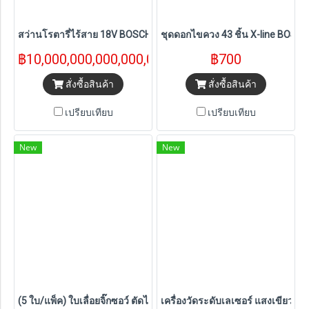
สว่านโรตารี่ไร้สาย 18V BOSCH รุ่น GBH 187-LI (แบต 5.0Ahx2 ก้อน)
ชุดดอกไขควง 43 ชิ้น X-line BOSCH
฿10,000,000,000,000,000
฿700
สั่งซื้อสินค้า
สั่งซื้อสินค้า
เปรียบเทียบ
เปรียบเทียบ
New
New
(5 ใบ/แพ็ค) ใบเลื่อยจิ๊กซอว์ ตัดไม้-ตัดเหล็ก BOSCH รุ่น (T111C,T101
เครื่องวัดระดับเลเซอร์ แสงเขียว 1