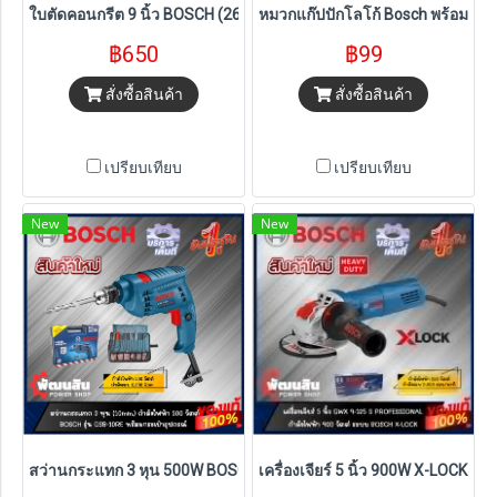
ใบตัดคอนกรีต 9 นิ้ว BOSCH (2608615114)
หมวกแก๊ปปักโลโก้ Bosch พร้อมสายร
฿650
฿99
สั่งซื้อสินค้า
สั่งซื้อสินค้า
เปรียบเทียบ
เปรียบเทียบ
New
New
สว่านกระแทก 3 หุน 500W BOSCH รุ่น GSB 10 RE พร้อมอุปกรณ์ (รับประก
เครื่องเจียร์ 5 นิ้ว 900W X-LOCK BO