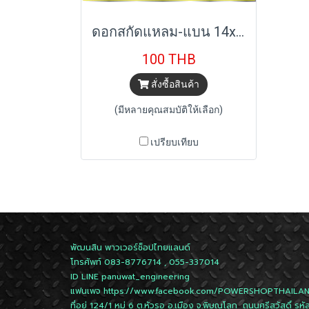
ดอกสกัดแหลม-แบน 14x250mm. STANNOX
100 THB
สั่งซื้อสินค้า
(มีหลายคุณสมบัติให้เลือก)
เปรียบเทียบ
พัฒนสิน พาวเวอร์ช็อปไทยแลนด์
โทรศัพท์ 083-8776714 , 055-337014
ID LINE
panuwat_engineering
แฟนเพจ
https://www.facebook.com/POWERSHOPTHAILA
ที่อยู่ 124/1 หมู่ 6 ต.หัวรอ อ.เมือง จ.พิษณุโลก ถนนศรีสวัสดิ์ รหั