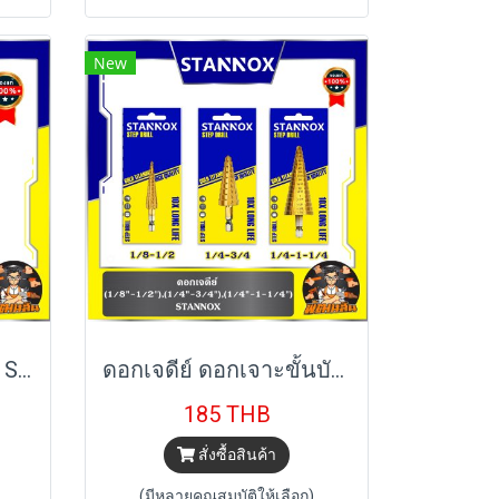
New
หัวพ่นน้ำ ทองเหลือง 4" STANNOX
ดอกเจดีย์ ดอกเจาะขั้นบันได (1/8"-1/2") , (1/4"-3/4") , (1/4"-1-1/4") STANNOX
185 THB
สั่งซื้อสินค้า
(มีหลายคุณสมบัติให้เลือก)