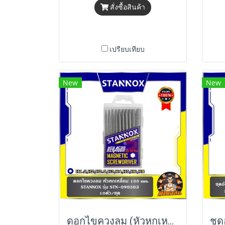
สั่งซื้อสินค้า
เปรียบเทียบ
New
New
ดอกไขควงลม (หัวหกเหลี่ยม-หัวแฉก) 100mm. 10ตัว/ชุด STANNOX