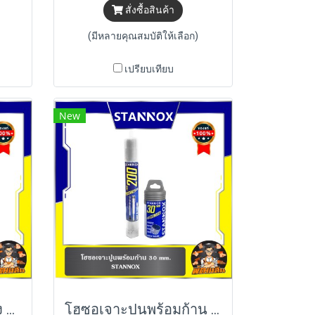
สั่งซื้อสินค้า
(มีหลายคุณสมบัติให้เลือก)
เปรียบเทียบ
New
เอ็นตัดหญ้า ไส้ลวดสลิง 15เมตรx3.0mm STANNOX
โฮซอเจาะปูนพร้อมก้าน 30-35 mm. STANNOX