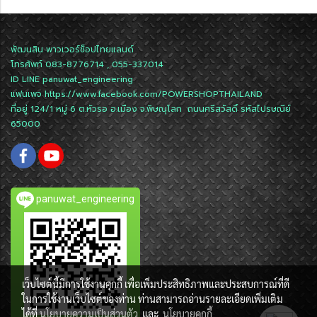
พัฒนสิน พาวเวอร์ช็อปไทยแลนด์
โทรศัพท์ 083-8776714 , 055-337014
ID LINE
panuwat_engineering
แฟนเพจ
https://www.facebook.com/POWERSHOPTHAILAND
ที่อยู่ 124/1 หมู่ 6 ต.หัวรอ อ.เมือง จ.พิษณุโลก ถนนศรีสวัสดิ์ รหัสไปรษณีย์
65000
panuwat_engineering
เว็บไซต์นี้มีการใช้งานคุกกี้ เพื่อเพิ่มประสิทธิภาพและประสบการณ์ที่ดี
ในการใช้งานเว็บไซต์ของท่าน ท่านสามารถอ่านรายละเอียดเพิ่มเติม
ได้ที่
นโยบายความเป็นส่วนตัว
และ
นโยบายคุกกี้