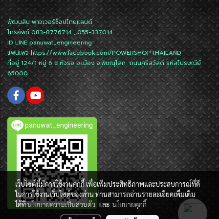
พัฒนสิน พาวเวอร์ช็อปไทยแลนด์
โทรศัพท์ 083-8776714 , 055-337014
ID LINE
panuwat_engineering
แฟนเพจ
https://www.facebook.com/POWERSHOPTHAILAND
ที่อยู่ 124/1 หมู่ 6 ต.หัวรอ อ.เมือง จ.พิษณุโลก ถนนศรีสวัสดิ์ รหัสไปรษณีย์
65000
panuwat_engineering
เว็บไซต์นี้มีการใช้งานคุกกี้ เพื่อเพิ่มประสิทธิภาพและประสบการณ์ที่ดี
ในการใช้งานเว็บไซต์ของท่าน ท่านสามารถอ่านรายละเอียดเพิ่มเติม
ได้ที่
นโยบายความเป็นส่วนตัว
และ
นโยบายคุกกี้