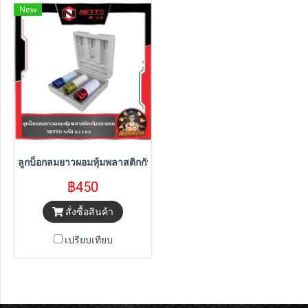
New
ลูกบ็อกลมยาวผอมหุ้มพลาสติกกันกระแทก NETTO
฿450
สั่งซื้อสินค้า
เปรียบเทียบ