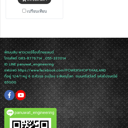
เปรียบเทียบ
พัฒนสิน พาวเวอร์ช็อปไทยแลนด์
โทรศัพท์ 083-8776714 , 055-337014
ID LINE
panuwat_engineering
แฟนเพจ
https://www.facebook.com/POWERSHOPTHAILAND
ที่อยู่ 124/1 หมู่ 6 ต.หัวรอ อ.เมือง จ.พิษณุโลก ถนนศรีสวัสดิ์ รหัสไปรษณีย์
65000
panuwat_engineering